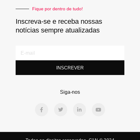
Fique por dentro de tudo!
Inscreva-se e receba nossas
notícias sempre atualizadas
E-
mail
INSCREVER
Siga-nos
F
T
L
Y
a
w
i
o
c
i
n
u
e
t
k
t
b
t
e
u
o
e
d
b
o
r
i
e