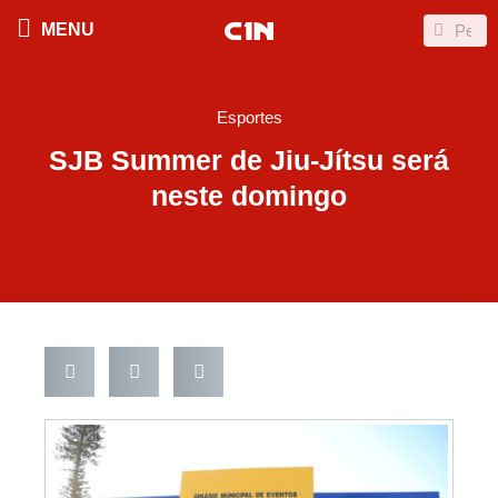
Ir
Search
Search
MENU
para
o
conteúdo
Esportes
SJB Summer de Jiu-Jítsu será
neste domingo