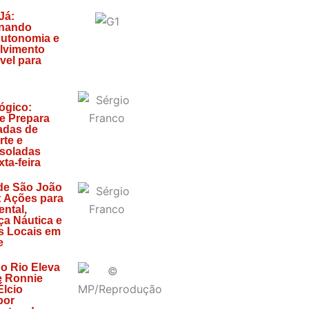
Já:
onando
Autonomia e
lvimento
vel para
ógico:
e Prepara
adas de
rte e
soladas
ta-feira
de São João
: Ações para
ntal,
a Náutica e
s Locais em
e
do Rio Eleva
e Ronnie
Élcio
por