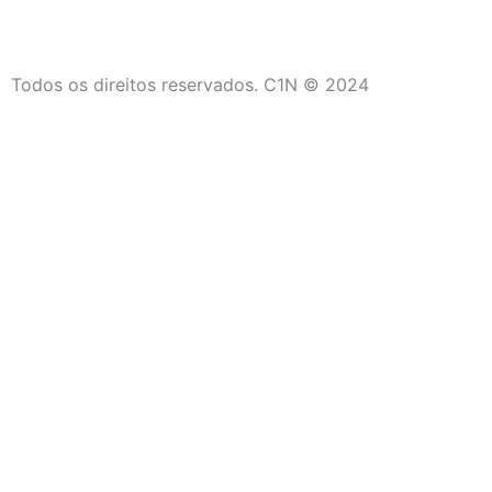
Todos os direitos reservados. C1N © 2024
C1N
Início
Últimas Notícias
Campos dos Goytacazes
São João da Barra
Saúde
Social
Quissamã