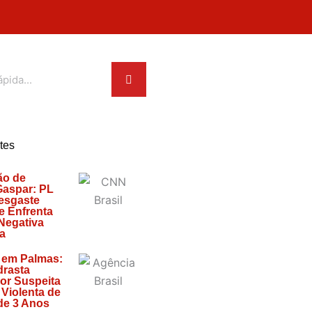
tes
o de
Gaspar: PL
esgaste
 e Enfrenta
Negativa
a
 em Palmas:
drasta
or Suspeita
 Violenta de
de 3 Anos