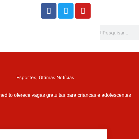
F
T
Y
a
w
o
c
i
u
e
t
t
Search
Search
b
t
u
o
e
b
o
r
e
k
Esportes
,
Últimas Notícias
edito oferece vagas gratuitas para crianças e adolescentes