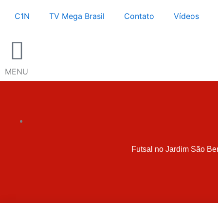
Ir
C1N
TV Mega Brasil
Contato
Vídeos
para
o
conteúdo
MENU
Futsal no Jardim São Ben