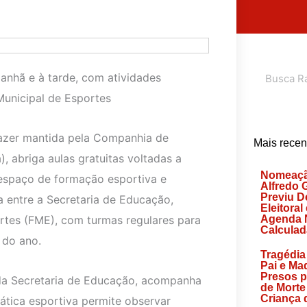
Search
anhã e à tarde, com atividades
Municipal de Esportes
lazer mantida pela Companhia de
Mais recen
abriga aulas gratuitas voltadas a
Nomeaçã
espaço de formação esportiva e
Alfredo 
Previu D
a entre a Secretaria de Educação,
Eleitoral
rtes (FME), com turmas regulares para
Agenda 
Calculad
 do ano.
Tragédia
Pai e Ma
Presos p
 da Secretaria de Educação, acompanha
de Morte
Criança 
ática esportiva permite observar