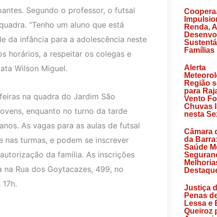
ntes. Segundo o professor, o futsal
Coopera
Impulsi
quadra. “Tenho um aluno que está
Renda, 
Desenvo
 da infância para a adolescência neste
Sustentá
Famílias
s horários, a respeitar os colegas e
lata Wilson Miguel.
Alerta
Meteorol
Região s
para Raj
feiras na quadra do Jardim São
Vento Fo
Chuvas I
jovens, enquanto no turno da tarde
nesta Sex
 anos. As vagas para as aulas de futsal
Câmara 
 nas turmas, e podem se inscrever
da Barra
Saúde Me
utorização da família. As inscrições
Seguranç
Melhoria
da na Rua dos Goytacazes, 499, no
Destaqu
 17h.
Justiça 
Penas d
Lessa e 
Queiroz 