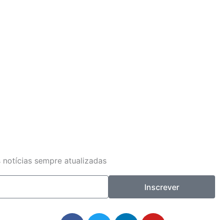
 notícias sempre atualizadas
Inscrever
F
T
L
Y