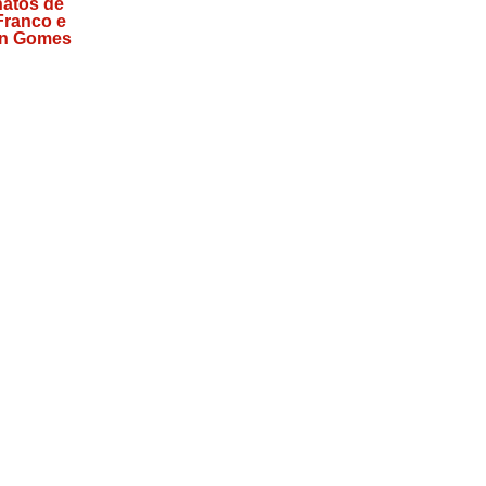
atos de
 Franco e
n Gomes