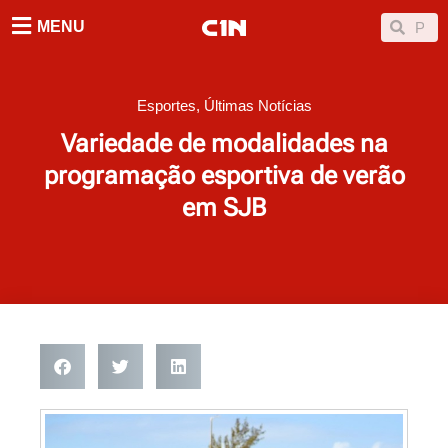
Ir
Searc
Search
MENU
para
o
conteúdo
Esportes
,
Últimas Notícias
Variedade de modalidades na
programação esportiva de verão
em SJB