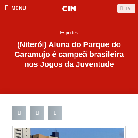
Ir
Search
Search
MENU
para
o
conteúdo
Esportes
(Niterói) Aluna do Parque do
Caramujo é campeã brasileira
nos Jogos da Juventude