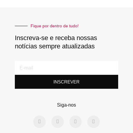
Fique por dentro de tudo!
Inscreva-se e receba nossas
notícias sempre atualizadas
E-
mail
INSCREVER
Siga-nos
F
T
L
Y
a
w
i
o
c
i
n
u
e
t
k
t