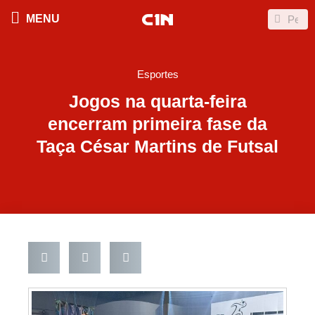
Ir
Search
Search
MENU
para
o
conteúdo
Esportes
Jogos na quarta-feira
encerram primeira fase da
Taça César Martins de Futsal