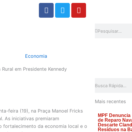
F
T
Y
a
w
o
c
i
u
e
t
t
Search
Search
b
t
u
o
e
b
o
r
e
Economia
k
Rural em Presidente Kennedy
Search
Mais recentes
nta-feira (19), na Praça Manoel Fricks
MPF Denuncia
. As iniciativas premiaram
de Reparo Nava
Descarte Cland
o fortalecimento da economia local e o
Resíduos na Ba