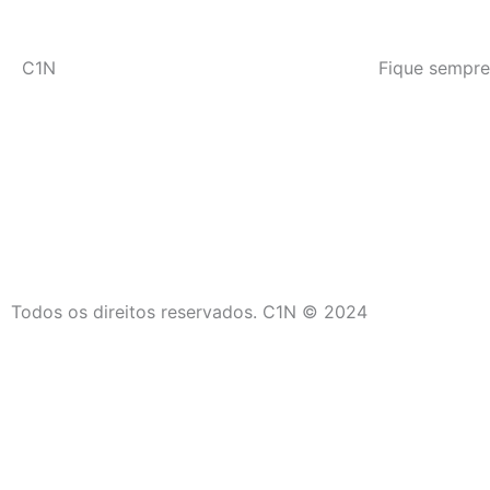
C1N
Fique sempre
Todos os direitos reservados. C1N © 2024
C1N
Início
Últimas Notícias