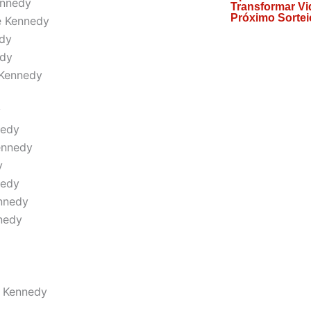
ennedy
Transformar Vi
Próximo Sortei
e Kennedy
edy
edy
 Kennedy
y
nedy
ennedy
y
nedy
ennedy
nnedy
e Kennedy