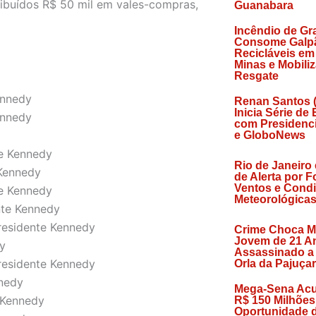
tribuídos R$ 50 mil em vales-compras,
Guanabara
Incêndio de Gr
Consome Galp
Recicláveis em
Minas e Mobili
Resgate
ennedy
Renan Santos 
Inicia Série de
ennedy
com Presidenci
e GloboNews
te Kennedy
Rio de Janeiro
 Kennedy
de Alerta por F
Ventos e Cond
te Kennedy
Meteorológicas
nte Kennedy
Presidente Kennedy
Crime Choca M
Jovem de 21 A
dy
Assassinado a 
Presidente Kennedy
Orla da Pajuça
nnedy
Mega-Sena Acu
 Kennedy
R$ 150 Milhões
Oportunidade 