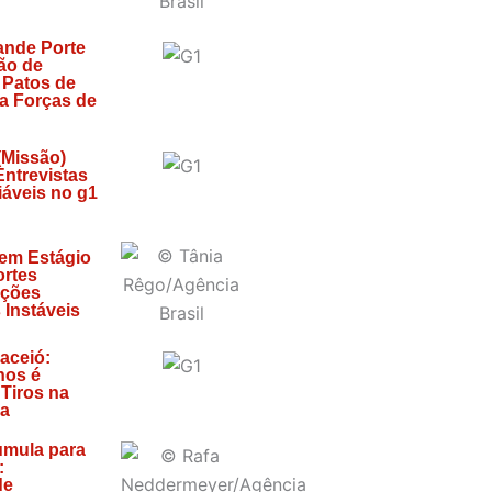
ande Porte
ão de
 Patos de
za Forças de
(Missão)
 Entrevistas
áveis no g1
 em Estágio
ortes
ições
 Instáveis
aceió:
nos é
Tiros na
ra
mula para
:
de