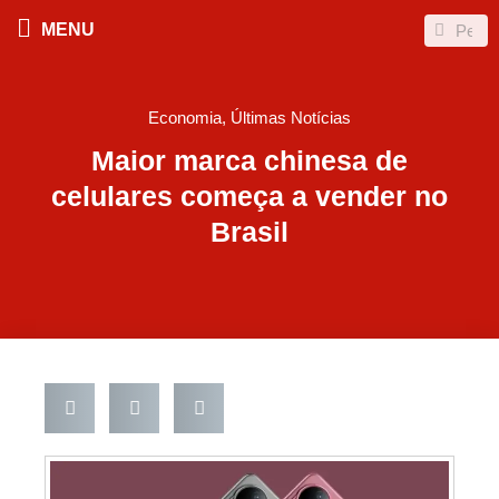
Ir
Search
Search
MENU
para
o
conteúdo
Economia
,
Últimas Notícias
Maior marca chinesa de
celulares começa a vender no
Brasil