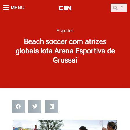
Ir
Searc
Search
MENU
para
o
conteúdo
Esportes
Beach soccer com atrizes
globais lota Arena Esportiva de
Grussaí