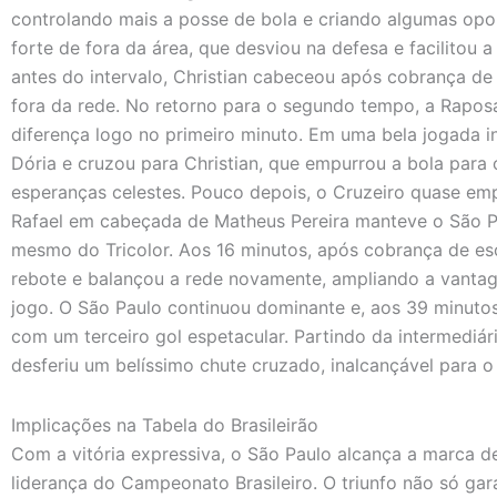
controlando mais a posse de bola e criando algumas opor
forte de fora da área, que desviou na defesa e facilitou 
antes do intervalo, Christian cabeceou após cobrança de f
fora da rede. No retorno para o segundo tempo, a Rapos
diferença logo no primeiro minuto. Em uma bela jogada ind
Dória e cruzou para Christian, que empurrou a bola para
esperanças celestes. Pouco depois, o Cruzeiro quase em
Rafael em cabeçada de Matheus Pereira manteve o São Pau
mesmo do Tricolor. Aos 16 minutos, após cobrança de esc
rebote e balançou a rede novamente, ampliando a vant
jogo. O São Paulo continuou dominante e, aos 39 minutos
com um terceiro gol espetacular. Partindo da intermediár
desferiu um belíssimo chute cruzado, inalcançável para o g
Implicações na Tabela do Brasileirão
Com a vitória expressiva, o São Paulo alcança a marca de
liderança do Campeonato Brasileiro. O triunfo não só ga