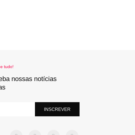
e tudo!
eba nossas notícias
as
INSCREVER
F
T
L
Y