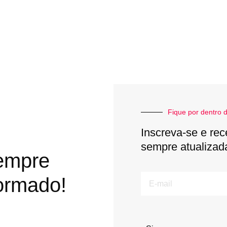
Fique por dentro d
Inscreva-se e rec
sempre atualizad
empre
E-
ormado!
mail