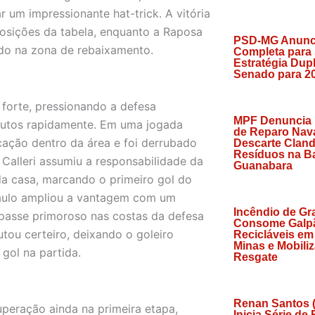
r um impressionante hat-trick. A vitória
 posições da tabela, enquanto a Raposa
PSD-MG Anunc
do na zona de rebaixamento.
Completa para
Estratégia Dup
Senado para 2
forte, pressionando a defesa
MPF Denuncia
 frutos rapidamente. Em uma jogada
de Reparo Nava
cação dentro da área e foi derrubado
Descarte Cland
Resíduos na Ba
o Calleri assumiu a responsabilidade da
Guanabara
da casa, marcando o primeiro gol do
Paulo ampliou a vantagem com um
Incêndio de Gr
 passe primoroso nas costas da defesa
Consome Galp
utou certeiro, deixando o goleiro
Recicláveis em
Minas e Mobili
gol na partida.
Resgate
Renan Santos 
peração ainda na primeira etapa,
Inicia Série de