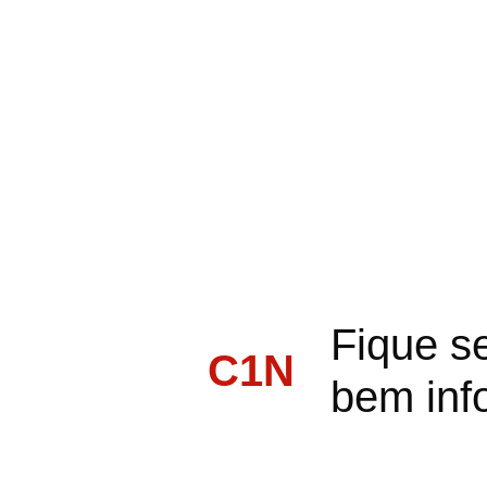
Fique s
C1N
bem inf