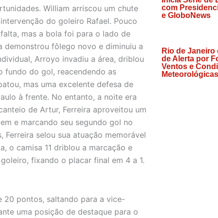
tunidades. William arriscou um chute
com Presidenci
e GloboNews
a intervenção do goleiro Rafael. Pouco
alta, mas a bola foi para o lado de
a demonstrou fôlego novo e diminuiu a
Rio de Janeiro
ividual, Arroyo invadiu a área, driblou
de Alerta por F
Ventos e Cond
 o fundo do gol, reacendendo as
Meteorológicas
patou, mas uma excelente defesa de
lo à frente. No entanto, a noite era
anteio de Artur, Ferreira aproveitou um
agem e marcando seu segundo gol no
, Ferreira selou sua atuação memorável
ia, o camisa 11 driblou a marcação e
oleiro, fixando o placar final em 4 a 1.
 20 pontos, saltando para a vice-
rante uma posição de destaque para o