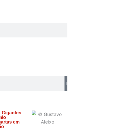
: Gigantes
mio
artas em
ão