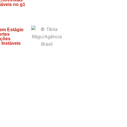
áveis no g1
 em Estágio
ortes
ições
 Instáveis