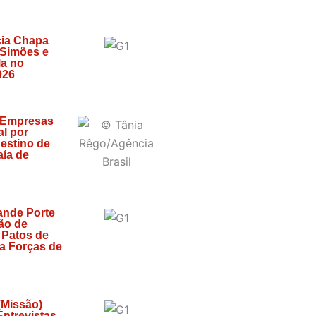
ia Chapa
 Simões e
la no
026
 Empresas
l por
estino de
ía de
ande Porte
ão de
 Patos de
za Forças de
(Missão)
 Entrevistas