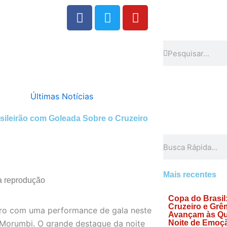
F
T
Y
a
w
o
c
i
u
e
t
t
Search
Search
b
t
u
o
e
b
o
r
e
Últimas Notícias
k
sileirão com Goleada Sobre o Cruzeiro
Search
Mais recentes
a reprodução
Copa do Brasil
Cruzeiro e Grê
iro com uma performance de gala neste
Avançam às Qu
 Morumbi. O grande destaque da noite
Noite de Emoç