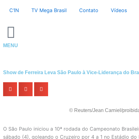
Ir
C1N
TV Mega Brasil
Contato
Vídeos
para
o
conteúdo
MENU
Show de Ferreira Leva São Paulo à Vice-Liderança do Bra
© Reuters/Jean Carniel/proibid
O São Paulo iniciou a 10ª rodada do Campeonato Brasile
sábado (4), goleando o Cruzeiro por 4 a 1 no Estádio do