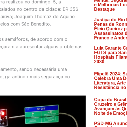
Mental, Segura
ra realizou no domingo, 5, a
e Melhorias Lo
stalados no centro da cidade: BR 356
Destaque
caiúva; Joaquim Thomaz de Aquino
Justiça do Rio
celos com São Benedito.
Penas de Ronn
Élcio Queiroz p
Assassinatos d
Franco e Ande
 os semáforos, de acordo com o
meçaram a apresentar alguns problemas
Lula Garante C
FGTS para San
Hospitais Filan
2030
namento, sendo necessária uma
Flipelô 2024: S
o, garantindo mais segurança no
Celebra Uma D
Literatura, Arte
Resistência no
Copa do Brasil
Cruzeiro e Grê
Avançam às Qu
Noite de Emoç
PSD-MG Anunc