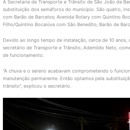
A Secretaria de Transporte e Trânsito de São João da Bar
substituição dos semáforos do município. São quatro, in
com Barão de Barcelos; Avenida Rotary com Quintino Bo
Filho/Quintino Bocaiúva com São Benedito; Barão de Bar
Devido ao longo tempo de instalação, cerca de 10 anos,
secretário de Transporte e Trânsito, Ademildo Neto, co
de funcionamento.
“A chuva e o sereno acabavam comprometendo o funcio
manutenção permanente. Então optamos pela substituiçã
trânsito”, explicou o secretário.