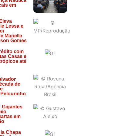
nça Náutica
cais em
 Eleva
ie Lessa e
or
e Marielle
rson Gomes
rédito com
tas Casas e
trópicos até
alvador
écada de
 e
 Pelourinho
: Gigantes
mio
artas em
ão
ia Chapa