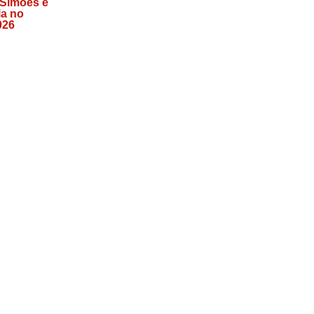
 Simões e
la no
026