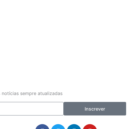
 notícias sempre atualizadas
Inscrever
F
T
L
Y