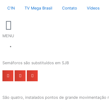
Ir
C1N
TV Mega Brasil
Contato
Vídeos
para
o
conteúdo
MENU
Semáforos são substituídos em SJB
São quatro, instalados pontos de grande movimentação 