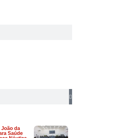
 João da
ara Saúde