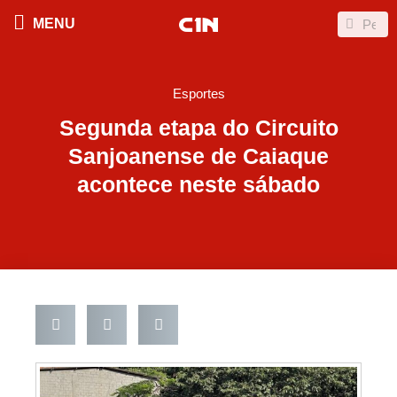
Ir
Search
Search
MENU
para
o
conteúdo
Esportes
Segunda etapa do Circuito
Sanjoanense de Caiaque
acontece neste sábado