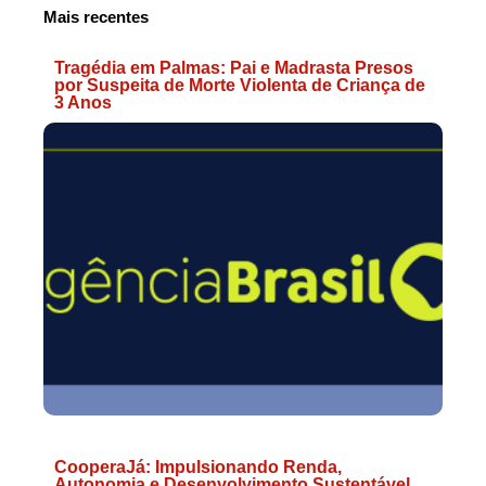
Mais recentes
Tragédia em Palmas: Pai e Madrasta Presos
por Suspeita de Morte Violenta de Criança de
3 Anos
CooperaJá: Impulsionando Renda,
Autonomia e Desenvolvimento Sustentável