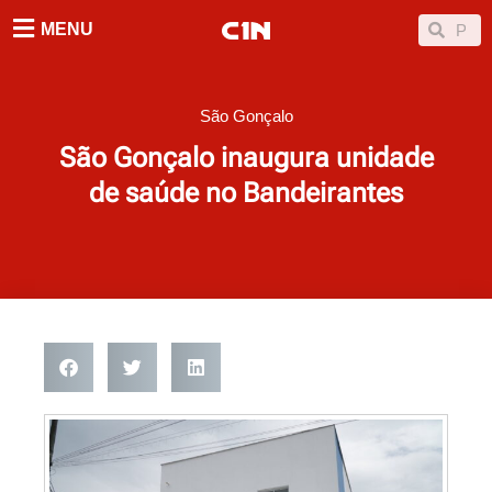
Ir
Searc
Search
MENU
para
o
conteúdo
São Gonçalo
São Gonçalo inaugura unidade
de saúde no Bandeirantes