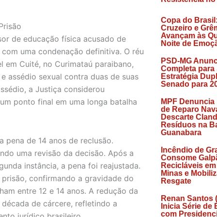
Copa do Brasil
Prisão
Cruzeiro e Grê
Avançam às Qu
sor de educação física acusado de
Noite de Emoç
) com uma condenação definitiva. O réu
PSD-MG Anunc
el em Cuité, no Curimataú paraibano,
Completa para
e assédio sexual contra duas de suas
Estratégia Dup
Senado para 2
ssédio, a Justiça considerou
o um ponto final em uma longa batalha
MPF Denuncia
de Reparo Nava
Descarte Cland
Resíduos na Ba
Guanabara
a pena de 14 anos de reclusão.
Incêndio de Gr
ando uma revisão da decisão. Após a
Consome Galp
unda instância, a pena foi reajustada.
Recicláveis em
Minas e Mobili
e prisão, confirmando a gravidade do
Resgate
nham entre 12 e 14 anos. A redução da
Renan Santos 
 década de cárcere, refletindo a
Inicia Série de
com Presidenci
to jurídico brasileiro.