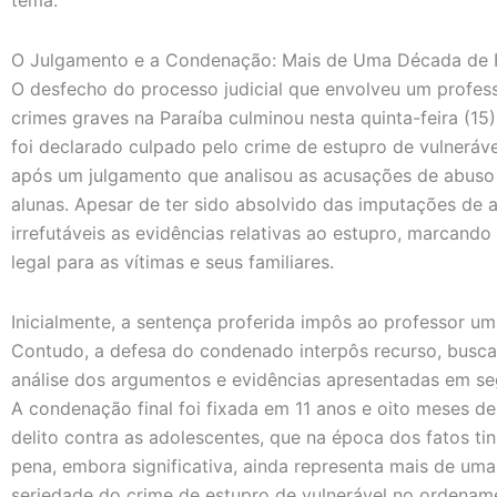
O Julgamento e a Condenação: Mais de Uma Década de 
O desfecho do processo judicial que envolveu um profes
crimes graves na Paraíba culminou nesta quinta-feira (15
foi declarado culpado pelo crime de estupro de vulneráv
após um julgamento que analisou as acusações de abuso 
alunas. Apesar de ter sido absolvido das imputações de a
irrefutáveis as evidências relativas ao estupro, marcand
legal para as vítimas e seus familiares.
Inicialmente, a sentença proferida impôs ao professor um
Contudo, a defesa do condenado interpôs recurso, busc
análise dos argumentos e evidências apresentadas em seg
A condenação final foi fixada em 11 anos e oito meses d
delito contra as adolescentes, que na época dos fatos ti
pena, embora significativa, ainda representa mais de uma
seriedade do crime de estupro de vulnerável no ordenamen