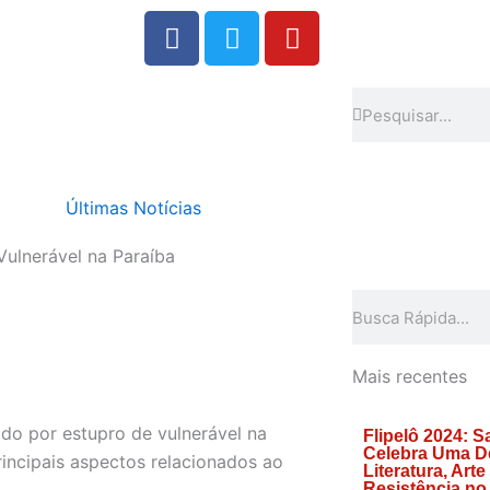
F
T
Y
a
w
o
c
i
u
e
t
t
Search
Search
b
t
u
o
e
b
o
r
e
Últimas Notícias
k
Vulnerável na Paraíba
Search
Mais recentes
do por estupro de vulnerável na
Flipelô 2024: S
Celebra Uma D
incipais aspectos relacionados ao
Literatura, Arte
Resistência no