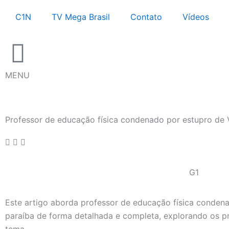
Ir
C1N
TV Mega Brasil
Contato
Vídeos
para
o
conteúdo
MENU
Professor de educação física condenado por estupro de 
G1
Este artigo aborda professor de educação física condena
paraíba de forma detalhada e completa, explorando os pr
tema.