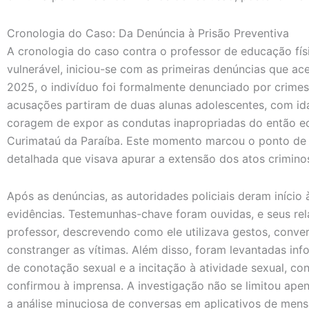
Cronologia do Caso: Da Denúncia à Prisão Preventiva
A cronologia do caso contra o professor de educação fí
vulnerável, iniciou-se com as primeiras denúncias que a
2025, o indivíduo foi formalmente denunciado por crimes
acusações partiram de duas alunas adolescentes, com ida
coragem de expor as condutas inapropriadas do então ed
Curimataú da Paraíba. Este momento marcou o ponto de 
detalhada que visava apurar a extensão dos atos crimino
Após as denúncias, as autoridades policiais deram início
evidências. Testemunhas-chave foram ouvidas, e seus re
professor, descrevendo como ele utilizava gestos, conve
constranger as vítimas. Além disso, foram levantadas in
de conotação sexual e a incitação à atividade sexual, c
confirmou à imprensa. A investigação não se limitou ap
a análise minuciosa de conversas em aplicativos de mens