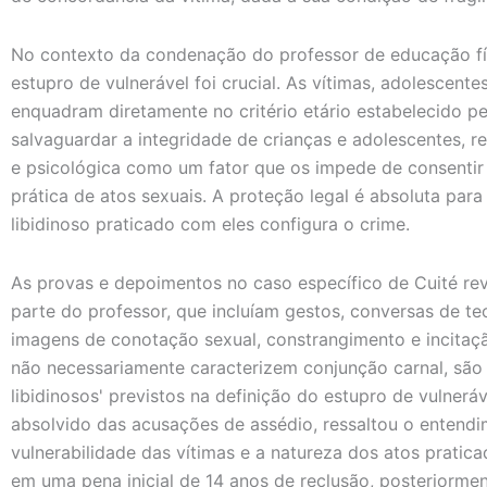
No contexto da condenação do professor de educação físi
estupro de vulnerável foi crucial. As vítimas, adolescente
enquadram diretamente no critério etário estabelecido pela
salvaguardar a integridade de crianças e adolescentes, 
e psicológica como um fator que os impede de consentir 
prática de atos sexuais. A proteção legal é absoluta par
libidinoso praticado com eles configura o crime.
As provas e depoimentos no caso específico de Cuité re
parte do professor, que incluíam gestos, conversas de te
imagens de conotação sexual, constrangimento e incitaçã
não necessariamente caracterizem conjunção carnal, sã
libidinosos' previstos na definição do estupro de vulne
absolvido das acusações de assédio, ressaltou o entendi
vulnerabilidade das vítimas e a natureza dos atos pratic
em uma pena inicial de 14 anos de reclusão, posteriormen