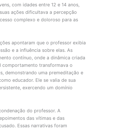
vens, com idades entre 12 e 14 anos,
 suas ações dificultava a percepção
ocesso complexo e doloroso para as
gações apontaram que o professor exibia
são e a influência sobre elas. As
ento contínuo, onde a dinâmica criada
Tal comportamento transformava o
as, demonstrando uma premeditação e
como educador. Ele se valia de sua
ersistente, exercendo um domínio
 condenação do professor. A
depoimentos das vítimas e das
usado. Essas narrativas foram