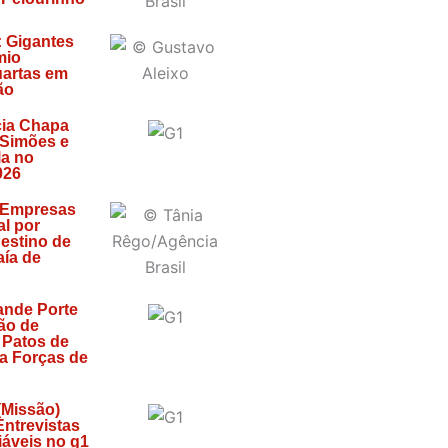
: Gigantes
mio
artas em
ão
ia Chapa
 Simões e
la no
026
 Empresas
l por
estino de
ía de
ande Porte
ão de
 Patos de
za Forças de
(Missão)
 Entrevistas
áveis no g1