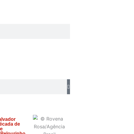
alvador
écada de
 e
 Pelourinho