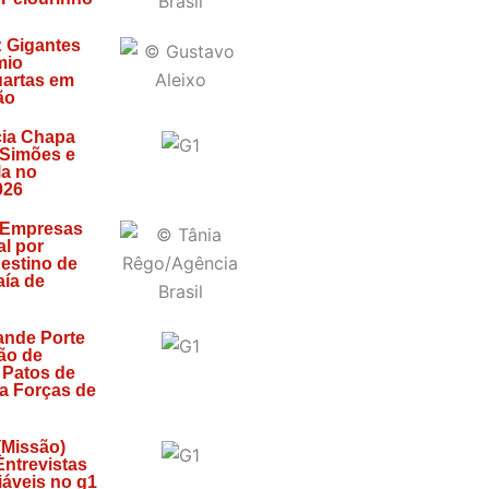
: Gigantes
mio
artas em
ão
ia Chapa
 Simões e
la no
026
 Empresas
l por
estino de
ía de
ande Porte
ão de
 Patos de
za Forças de
(Missão)
 Entrevistas
áveis no g1