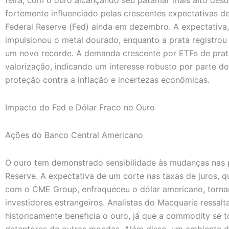
fortemente influenciado pelas crescentes expectativas de
Federal Reserve (Fed) ainda em dezembro. A expectativa
impulsionou o metal dourado, enquanto a prata registrou 
um novo recorde. A demanda crescente por ETFs de prat
valorização, indicando um interesse robusto por parte d
proteção contra a inflação e incertezas econômicas.
Impacto do Fed e Dólar Fraco no Ouro
Ações do Banco Central Americano
O ouro tem demonstrado sensibilidade às mudanças nas p
Reserve. A expectativa de um corte nas taxas de juros,
com o CME Group, enfraqueceu o dólar americano, torna
investidores estrangeiros. Analistas do Macquarie ressal
historicamente beneficia o ouro, já que a commodity se t
detentores de outras moedas. Além disso, um ambiente d