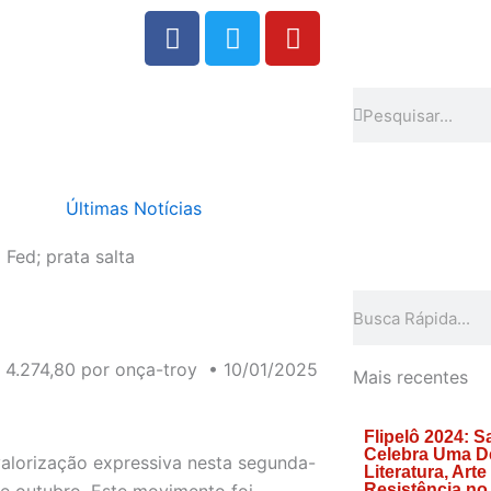
F
T
Y
a
w
o
c
i
u
e
t
t
Search
Search
b
t
u
o
e
b
o
r
e
Últimas Notícias
k
Fed; prata salta
Search
$ 4.274,80 por onça-troy • 10/01/2025
Mais recentes
Flipelô 2024: S
Celebra Uma D
alorização expressiva nesta segunda-
Literatura, Arte
de outubro. Este movimento foi
Resistência no