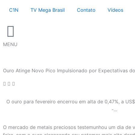
Ir
C1N
TV Mega Brasil
Contato
Vídeos
para
o
conteúdo
MENU
Ouro Atinge Novo Pico Impulsionado por Expectativas do 
O ouro para fevereiro encerrou em alta de 0,47%, a US
-...
O mercado de metais preciosos testemunhou um dia de v
feira, com o ouro alcançando seu patamar mais alto des