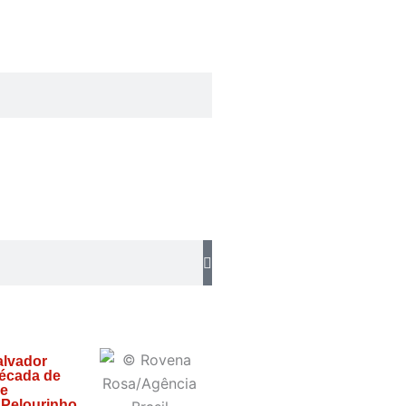
alvador
écada de
 e
 Pelourinho