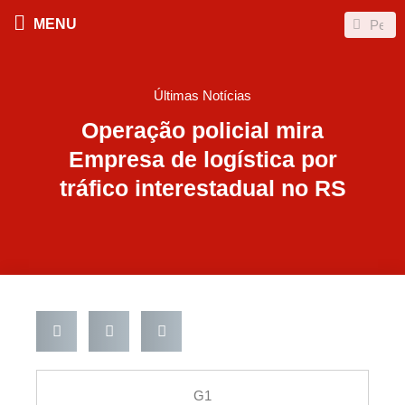
Ir
Search
Search
MENU
para
o
conteúdo
Últimas Notícias
Operação policial mira
Empresa de logística por
tráfico interestadual no RS
G1