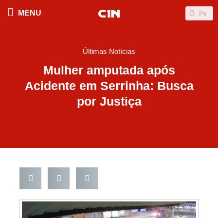
Ir
Search
Search
MENU
para
o
conteúdo
Últimas Notícias
Mulher amputada após
Acidente em Serrinha: Busca
por Justiça