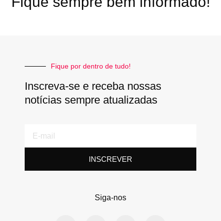
Fique sempre bem informado!
Fique por dentro de tudo!
Inscreva-se e receba nossas
notícias sempre atualizadas
E-
mail
INSCREVER
Siga-nos
F
T
L
Y