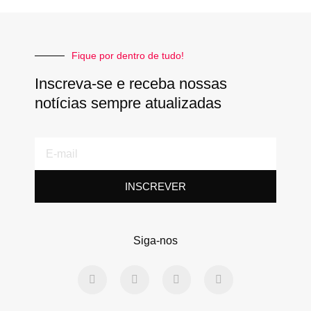
Fique por dentro de tudo!
Inscreva-se e receba nossas
notícias sempre atualizadas
E-
mail
INSCREVER
Siga-nos
F
T
L
Y
a
w
i
o
c
i
n
u
e
t
k
t