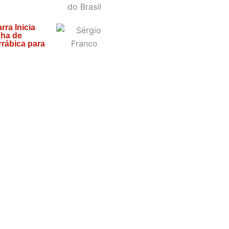
ra Inicia
ha de
rrábica para