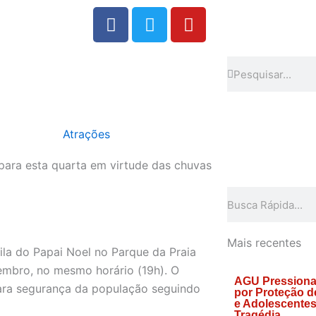
F
T
Y
a
w
o
c
i
u
e
t
t
Search
Search
b
t
u
o
e
b
o
r
e
Atrações
k
 para esta quarta em virtude das chuvas
Search
Mais recentes
la do Papai Noel no Parque da Praia
zembro, no mesmo horário (19h). O
AGU Pressiona
para segurança da população seguindo
por Proteção d
e Adolescente
Tragédia