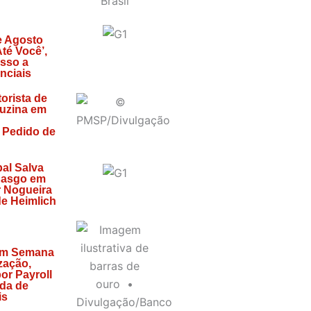
 Agosto
té Você’,
sso a
nciais
orista de
uzina em
 Pedido de
al Salva
gasgo em
r Nogueira
e Heimlich
em Semana
zação,
or Payroll
da de
is