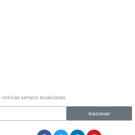
 notícias sempre atualizadas
Inscrever
F
T
L
Y