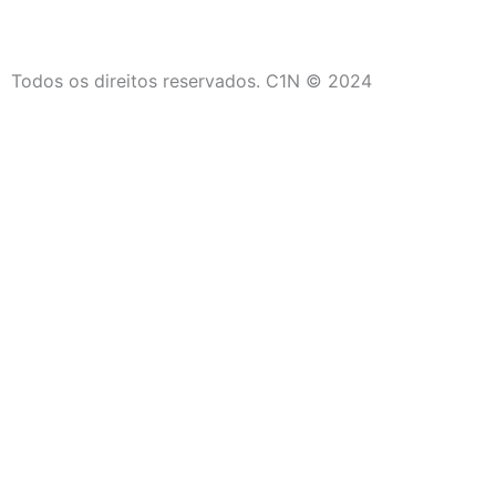
Todos os direitos reservados. C1N © 2024
C1N
Início
Últimas Notícias
Campos dos Goytacazes
São João da Barra
Saúde
Social
Quissamã