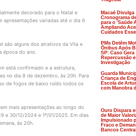
cialmente decorado para o Natal e
Macaé Divulga
Cronograma de
om apresentações variadas até o dia 6
para o ‘Saúde A
Ampliando Ace
Cuidados Esse
PMs Detêm Mot
l são alguns dos atrativos da Vila e
Ônibus Após B
ta época do ano.
SP: Caso Gera
Repercussão e
Investigação
 está confirmado e a estrutura,
Guarda Municip
es no dia 8 de dezembro, às 20h. Para
Criança de En
so de fogos de baixo ruído todos os
Escola de Artu
com Manobra d
 em mais apresentações ao longo do
Ouro Dispara 
8, 29 e 30/12/2024 e 1º/01/2025. Em dias
de Maior Valori
Impulsionado p
emana, às 20h.
Fraco e Deman
Bancos Centra