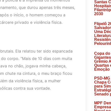
Santas C
Hospitai
ionamento, que durou apenas três meses,
Filantróp
2030
após o início, o homem começou a
rcere privado e violência física.
Flipelô 2
Salvador
Uma Déc
Literatur
Resistên
Pelourin
rutais. Ela relatou ter sido espancada
Copa do 
Gigantes
 do corpo. “Mais de 10 dias com muita
Grêmio 
Quartas 
gava no chão, jogava minha cabeça,
Emoção
um chute na cintura, o meu braço ficou
PSD-MG 
Além da violência física, a mulher
Chapa C
para Sim
ólicas contra sua vontade.
Estratég
Senado 
MPF Den
Empresa
Naval po