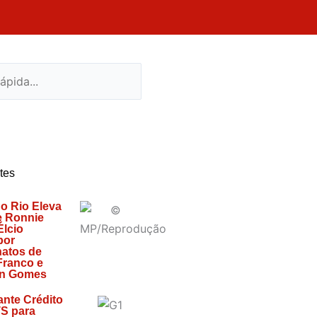
tes
do Rio Eleva
e Ronnie
Élcio
por
atos de
 Franco e
n Gomes
ante Crédito
S para