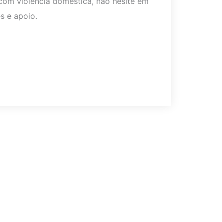
om violência doméstica, não hesite em
s e apoio.