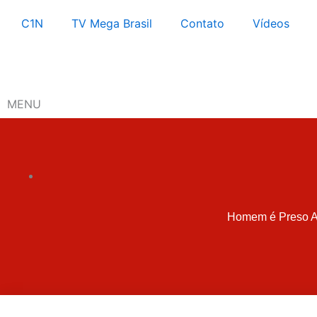
Ir
C1N
TV Mega Brasil
Contato
Vídeos
para
o
conteúdo
MENU
Homem é Preso Ap