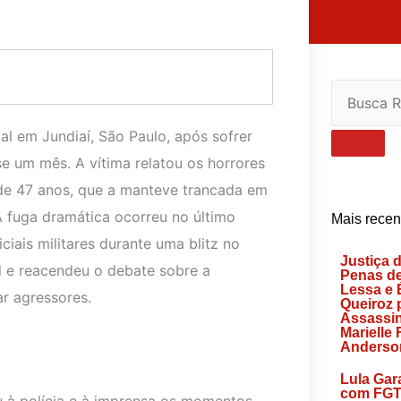
Search
l em Jundiaí, São Paulo, após sofrer
e um mês. A vítima relatou os horrores
e 47 anos, que a manteve trancada em
 A fuga dramática ocorreu no último
Mais recen
iais militares durante uma blitz no
Justiça 
l e reacendeu o debate sobre a
Penas d
Lessa e 
ar agressores.
Queiroz 
Assassin
Marielle
Anderso
Lula Gar
com FGT
ou à polícia e à imprensa os momentos