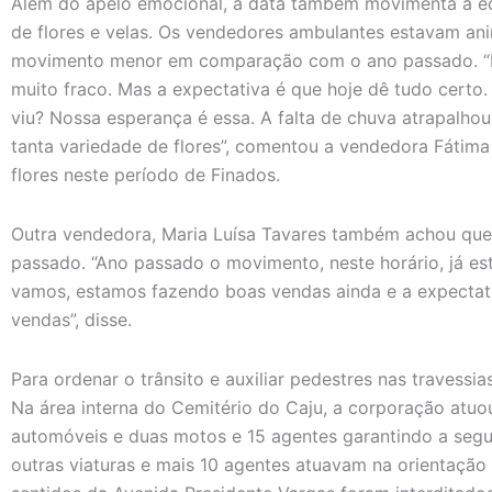
Além do apelo emocional, a data também movimenta a e
de flores e velas. Os vendedores ambulantes estavam a
movimento menor em comparação com o ano passado. “Ho
muito fraco. Mas a expectativa é que hoje dê tudo certo.
viu? Nossa esperança é essa. A falta de chuva atrapalh
tanta variedade de flores”, comentou a vendedora Fátima
flores neste período de Finados.
Outra vendedora, Maria Luísa Tavares também achou que 
passado. “Ano passado o movimento, neste horário, já e
vamos, estamos fazendo boas vendas ainda e a expectati
vendas”, disse.
Para ordenar o trânsito e auxiliar pedestres nas traves
Na área interna do Cemitério do Caju, a corporação atuo
automóveis e duas motos e 15 agentes garantindo a segur
outras viaturas e mais 10 agentes atuavam na orientação 