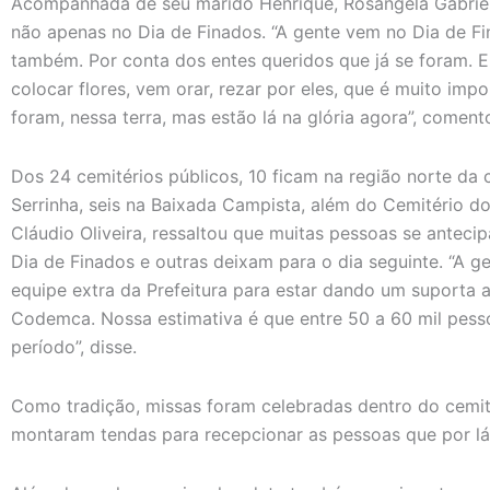
Acompanhada de seu marido Henrique, Rosângela Gabriel 
não apenas no Dia de Finados. “A gente vem no Dia de Fi
também. Por conta dos entes queridos que já se foram. E
colocar flores, vem orar, rezar por eles, que é muito impor
foram, nessa terra, mas estão lá na glória agora”, coment
Dos 24 cemitérios públicos, 10 ficam na região norte da c
Serrinha, seis na Baixada Campista, além do Cemitério do
Cláudio Oliveira, ressaltou que muitas pessoas se anteci
Dia de Finados e outras deixam para o dia seguinte. “A 
equipe extra da Prefeitura para estar dando um suporta 
Codemca. Nossa estimativa é que entre 50 a 60 mil pess
período”, disse.
Como tradição, missas foram celebradas dentro do cemit
montaram tendas para recepcionar as pessoas que por l