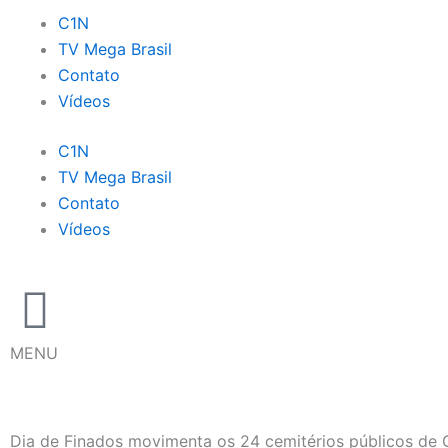
Ir
C1N
para
TV Mega Brasil
o
Contato
conteúdo
Vídeos
C1N
TV Mega Brasil
Contato
Vídeos
MENU
Dia de Finados movimenta os 24 cemitérios públicos de