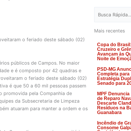
Search
Mais recentes
oveitaram o feriado deste sábado (02)
Copa do Brasil
Cruzeiro e Grê
Avançam às Qu
Noite de Emoç
érios públicos de Campos. No maior
PSD-MG Anunc
cidade e é composto por 42 quadras e
Completa para
roveitaram o feriado deste sábado (02)
Estratégia Dup
Senado para 2
ativa é que 50 a 60 mil pessoas passem
ção promovida pela Companhia de
MPF Denuncia
de Reparo Nava
uipes da Subsecretaria de Limpeza
Descarte Cland
Resíduos na Ba
ambém atuaram para manter a ordem e os
Guanabara
Incêndio de Gr
Consome Galp