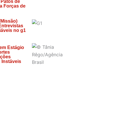
 Patos de
za Forças de
(Missão)
 Entrevistas
áveis no g1
 em Estágio
ortes
ições
 Instáveis