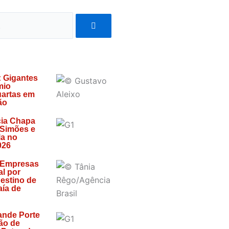
: Gigantes
mio
artas em
ão
ia Chapa
 Simões e
la no
026
 Empresas
l por
estino de
ía de
ande Porte
ão de