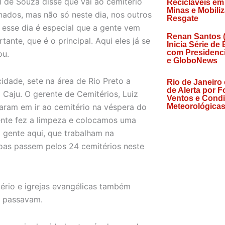
de Souza disse que vai ao cemitério
Recicláveis em
Minas e Mobili
nados, mas não só neste dia, nos outros
Resgate
 esse dia é especial que a gente vem
Renan Santos 
tante, que é o principal. Aqui eles já se
Inicia Série de
com Presidenci
ou.
e GloboNews
idade, sete na área de Rio Preto a
Rio de Janeiro
de Alerta por F
 Caju. O gerente de Cemitérios, Luiz
Ventos e Cond
param em ir ao cemitério na véspera do
Meteorológicas
gente fez a limpeza e colocamos uma
a gente aqui, que trabalham na
oas passem pelos 24 cemitérios neste
ério e igrejas evangélicas também
á passavam.