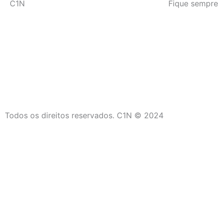
C1N
Fique sempre
Todos os direitos reservados. C1N © 2024
C1N
Início
Últimas Notícias
Campos dos Goytacazes
São João da Barra
Saúde
Social