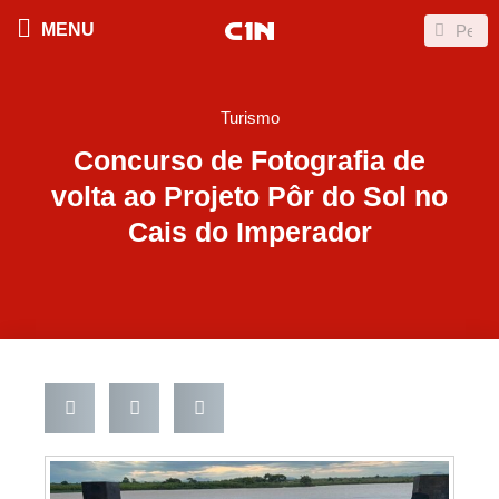
Ir
Search
Search
MENU
para
o
conteúdo
Turismo
Concurso de Fotografia de
volta ao Projeto Pôr do Sol no
Cais do Imperador