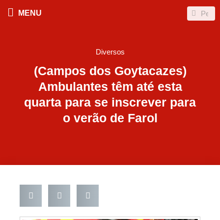
Ir
Search
Search
MENU
para
o
conteúdo
Diversos
(Campos dos Goytacazes)
Ambulantes têm até esta
quarta para se inscrever para
o verão de Farol