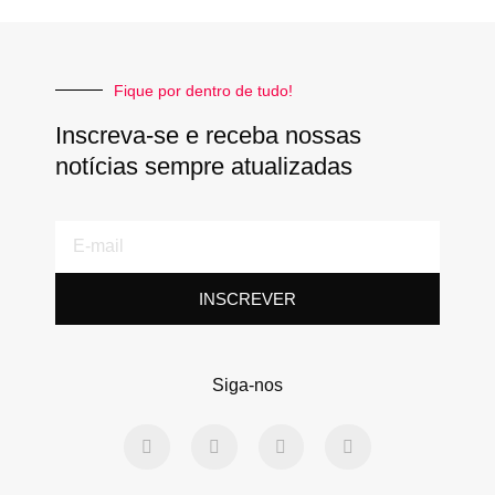
Fique por dentro de tudo!
Inscreva-se e receba nossas
notícias sempre atualizadas
E-
mail
INSCREVER
Siga-nos
F
T
L
Y
a
w
i
o
c
i
n
u
e
t
k
t