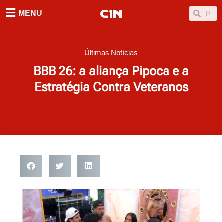
Ir
Searc
Search
MENU
para
o
conteúdo
Últimas Notícias
BBB 26: a aliança Pipoca e a
Estratégia Contra Veteranos