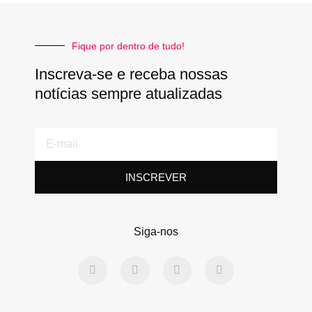
Fique por dentro de tudo!
Inscreva-se e receba nossas
notícias sempre atualizadas
E-
mail
INSCREVER
Siga-nos
F
T
L
Y
a
w
i
o
c
i
n
u
e
t
k
t
b
t
e
u