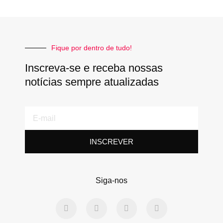
Fique por dentro de tudo!
Inscreva-se e receba nossas
notícias sempre atualizadas
E-
mail
INSCREVER
Siga-nos
F
T
L
Y
a
w
i
o
c
i
n
u