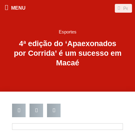
Ir
Search
Search
MENU
para
o
conteúdo
Esportes
4ª edição do ‘Apaexonados
por Corrida’ é um sucesso em
Macaé