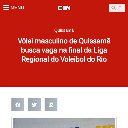
Ir
Searc
Search
MENU
para
o
conteúdo
Quissamã
Vôlei masculino de Quissamã
busca vaga na final da Liga
Regional do Voleibol do Rio