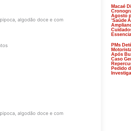
Macaé D
Cronogr
Agosto p
, pipoca, algodão doce e com
‘Saúde A
Amplian
Cuidado
Essencia
ntos
PMs Det
Motorist
Após Bu
Caso Ge
Repercu
Pedido 
Investig
, pipoca, algodão doce e com