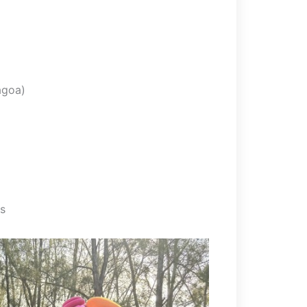
agoa)
s