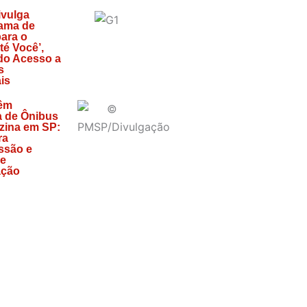
ivulga
ama de
ara o
té Você’,
do Acesso a
s
is
êm
a de Ônibus
zina em SP:
ra
ssão e
de
ação