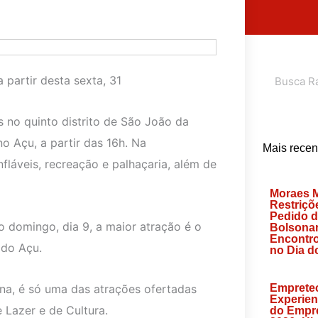
Search
 partir desta sexta, 31
 no quinto distrito de São João da
no Açu, a partir das 16h. Na
Mais recen
láveis, recreação e palhaçaria, além de
Moraes 
Restriçõ
Pedido 
o domingo, dia 9, a maior atração é o
Bolsonar
Encontro
 do Açu.
no Dia d
ona, é só uma das atrações ofertadas
Emprete
Experien
e Lazer e de Cultura.
do Empr