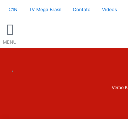
Ir
C1N
TV Mega Brasil
Contato
Vídeos
para
o
conteúdo
MENU
Verão K