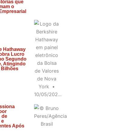
stórias que
rmam o
Empresarial
re Hathaway
obra Lucro
 no Segundo
e, Atingindo
 Bilhões
ssiona
por
 de
 e
entes Após