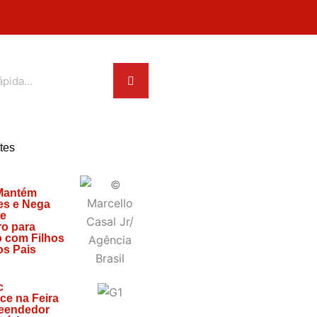
tes
Mantém
es e Nega
de
o para
 com Filhos
os Pais
c
ce na Feira
eendedor