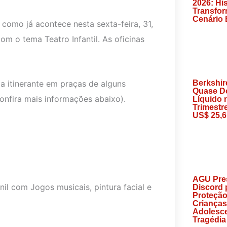
2026: Hi
Transfo
Cenário 
como já acontece nesta sexta-feira, 31,
om o tema Teatro Infantil. As oficinas
 itinerante em praças de alguns
Berkshi
Quase D
confira mais informações abaixo).
Líquido
Trimestr
US$ 25,6
AGU Pre
il com Jogos musicais, pintura facial e
Discord 
Proteção
Crianças
Adolesc
Tragédia