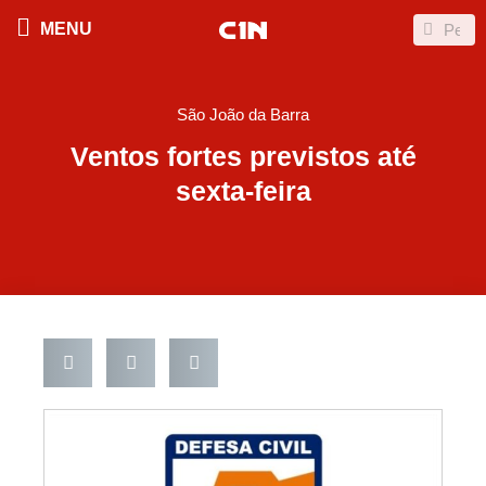
Ir
Search
Search
MENU
para
o
conteúdo
São João da Barra
Ventos fortes previstos até
sexta-feira