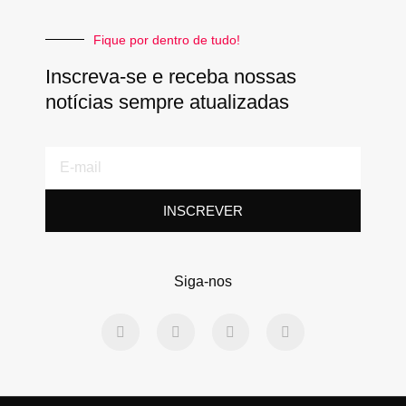
Fique por dentro de tudo!
Inscreva-se e receba nossas
notícias sempre atualizadas
E-
mail
INSCREVER
Siga-nos
F
T
L
Y
a
w
i
o
c
i
n
u
e
t
k
t
b
t
e
u
o
e
d
b