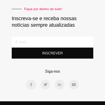
Fique por dentro de tudo!
Inscreva-se e receba nossas
notícias sempre atualizadas
E-
mail
INSCREVER
Siga-nos
F
T
L
Y
a
w
i
o
c
i
n
u
e
t
k
t
b
t
e
u
o
e
d
b
o
r
i
e