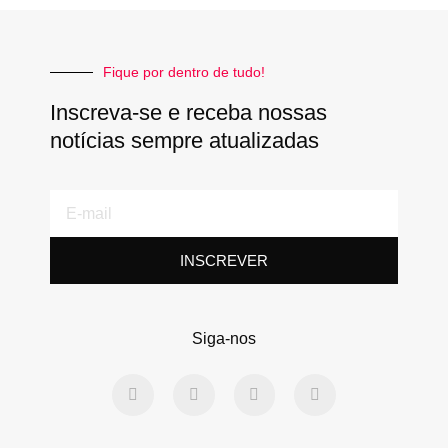
Fique por dentro de tudo!
Inscreva-se e receba nossas
notícias sempre atualizadas
E-
mail
INSCREVER
Siga-nos
F
T
L
Y
a
w
i
o
c
i
n
u
e
t
k
t
b
t
e
u