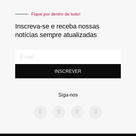
Fique por dentro de tudo!
Inscreva-se e receba nossas
notícias sempre atualizadas
E-
mail
INSCREVER
Siga-nos
F
T
L
Y
a
w
i
o
c
i
n
u
e
t
k
t
b
t
e
u
o
e
d
b