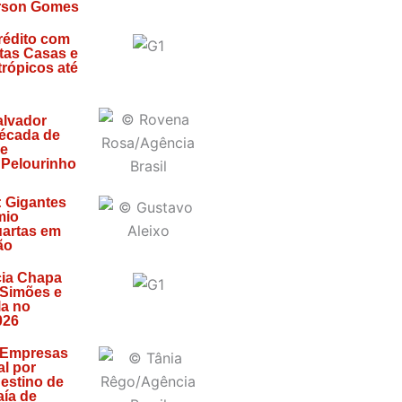
rson Gomes
rédito com
tas Casas e
trópicos até
alvador
écada de
 e
 Pelourinho
: Gigantes
mio
artas em
ão
ia Chapa
 Simões e
la no
026
 Empresas
l por
estino de
ía de