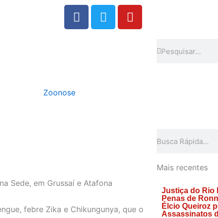
F
T
Y
a
w
o
c
i
u
e
t
t
Search
Search
b
t
u
o
e
b
o
r
e
Zoonose
k
Search
Mais recentes
 na Sede, em Grussaí e Atafona
Justiça do Rio
Penas de Ronn
Élcio Queiroz p
engue, febre Zika e Chikungunya, que o
Assassinatos d