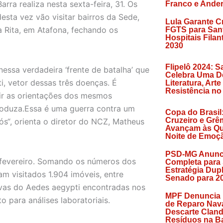
ra realiza nesta sexta-feira, 31. Os
Franco e Ande
ta vez vão visitar bairros da Sede,
Lula Garante C
 Rita, em Atafona, fechando os
FGTS para San
Hospitais Filan
2030
Flipelô 2024: S
ssa verdadeira ‘frente de batalha’ que
Celebra Uma D
, vetor dessas três doenças. É
Literatura, Arte
Resistência no
uir as orientações dos mesmos
roduza.Essa é uma guerra contra um
Copa do Brasil
Cruzeiro e Grê
ós“, orienta o diretor do NCZ, Matheus
Avançam às Qu
Noite de Emoç
PSD-MG Anunc
 fevereiro. Somando os números dos
Completa para
Estratégia Dup
ram visitados 1.904 imóveis, entre
Senado para 2
rvas do Aedes aegypti encontradas nos
MPF Denuncia
para análises laboratoriais.
de Reparo Nava
Descarte Cland
Resíduos na Ba