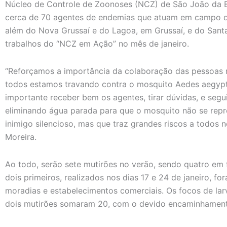
Núcleo de Controle de Zoonoses (NCZ) de São João da Bar
cerca de 70 agentes de endemias que atuam em campo des
além do Nova Grussaí e do Lagoa, em Grussaí, e do Santa
trabalhos do “NCZ em Ação” no mês de janeiro.
“Reforçamos a importância da colaboração das pessoas ne
todos estamos travando contra o mosquito Aedes aegypti
importante receber bem os agentes, tirar dúvidas, e seg
eliminando água parada para que o mosquito não se rep
inimigo silencioso, mas que traz grandes riscos a todos n
Moreira.
Ao todo, serão sete mutirões no verão, sendo quatro em
dois primeiros, realizados nos dias 17 e 24 de janeiro, fo
moradias e estabelecimentos comerciais. Os focos de la
dois mutirões somaram 20, com o devido encaminhamento 