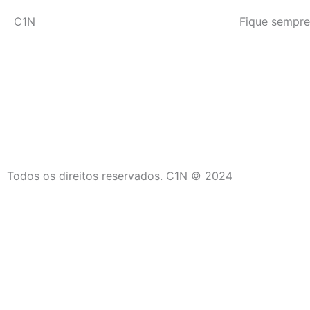
C1N
Fique sempre
Todos os direitos reservados. C1N © 2024
C1N
Início
Últimas Notícias
Campos dos Goytacazes