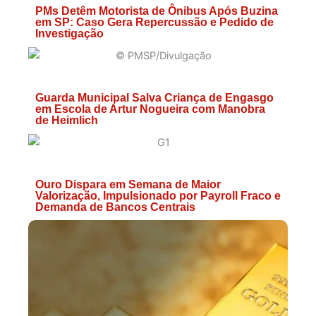
PMs Detêm Motorista de Ônibus Após Buzina
em SP: Caso Gera Repercussão e Pedido de
Investigação
Guarda Municipal Salva Criança de Engasgo
em Escola de Artur Nogueira com Manobra
de Heimlich
Ouro Dispara em Semana de Maior
Valorização, Impulsionado por Payroll Fraco e
Demanda de Bancos Centrais