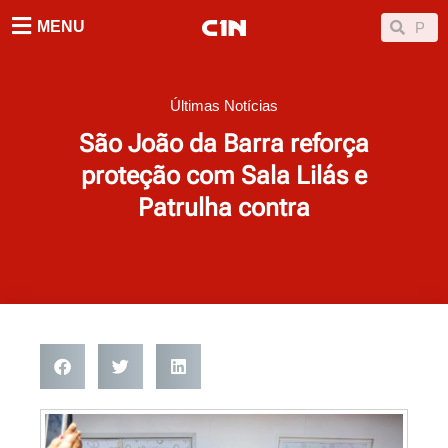
Ir
Searc
Search
MENU
para
o
conteúdo
Últimas Notícias
São João da Barra reforça
proteção com Sala Lilás e
Patrulha contra