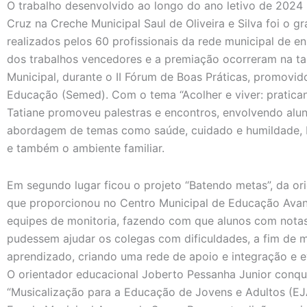
O trabalho desenvolvido ao longo do ano letivo de 2024 
Cruz na Creche Municipal Saul de Oliveira e Silva foi o g
realizados pelos 60 profissionais da rede municipal de e
dos trabalhos vencedores e a premiação ocorreram na tard
Municipal, durante o II Fórum de Boas Práticas, promovid
Educação (Semed). Com o tema “Acolher e viver: pratican
Tatiane promoveu palestras e encontros, envolvendo aluno
abordagem de temas como saúde, cuidado e humildade, 
e também o ambiente familiar.
Em segundo lugar ficou o projeto “Batendo metas”, da or
que proporcionou no Centro Municipal de Educação Avan
equipes de monitoria, fazendo com que alunos com notas
pudessem ajudar os colegas com dificuldades, a fim de
aprendizado, criando uma rede de apoio e integração e e
O orientador educacional Joberto Pessanha Junior conqui
“Musicalização para a Educação de Jovens e Adultos (EJ