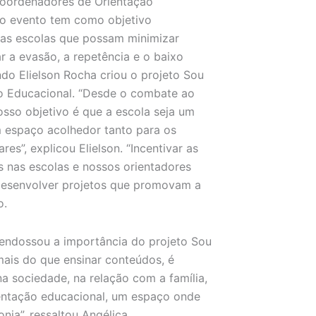
coordenadores de Orientação
, o evento tem como objetivo
nas escolas que possam minimizar
ar a evasão, a repetência e o baixo
do Elielson Rocha criou o projeto Sou
ão Educacional. “Desde o combate ao
osso objetivo é que a escola seja um
m espaço acolhedor tanto para os
es”, explicou Elielson. “Incentivar as
s nas escolas e nossos orientadores
desenvolver projetos que promovam a
o.
 endossou a importância do projeto Sou
mais do que ensinar conteúdos, é
na sociedade, na relação com a família,
ientação educacional, um espaço onde
nia”, ressaltou Angélica.