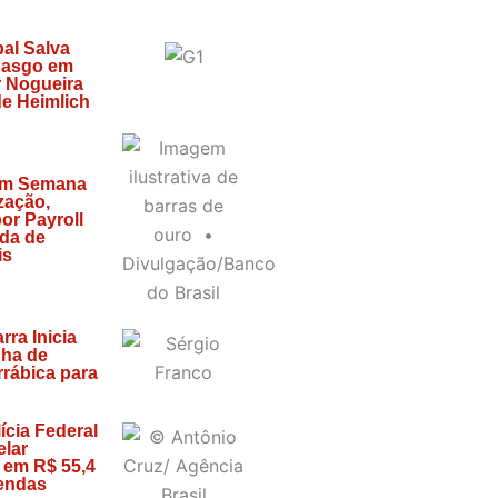
al Salva
gasgo em
r Nogueira
e Heimlich
em Semana
zação,
or Payroll
da de
is
ra Inicia
ha de
rrábica para
ícia Federal
lar
s em R$ 55,4
endas