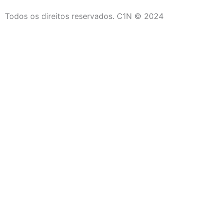
Todos os direitos reservados. C1N © 2024
C1N
Início
Últimas Notícias
Campos dos Goytacazes
São João da Barra
Saúde
Social
Quissamã
Rio das Ostras