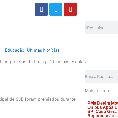
F
T
Y
a
w
o
c
i
u
e
t
t
Search
Search
b
t
u
o
e
b
o
r
e
Educação
,
Últimas Notícias
k
ham projetos de boas práticas nas escolas
Search
Mais recentes
cipal de SJB foram premiados durante
PMs Detêm Mot
Ônibus Após B
SP: Caso Gera
Repercussão e