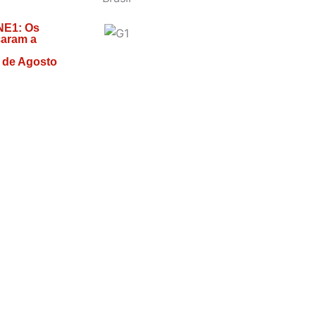
NE1: Os
caram a
 de Agosto