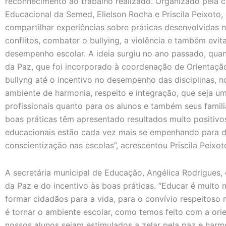
reconhecimento ao trabalho realizado. Organizado pela 
Educacional da Semed, Elielson Rocha e Priscila Peixoto
compartilhar experiências sobre práticas desenvolvidas 
conflitos, combater o bullying, a violência e também evit
desempenho escolar. A ideia surgiu no ano passado, quan
da Paz, que foi incorporado à coordenação de Orientaç
bullyng até o incentivo no desempenho das disciplinas, n
ambiente de harmonia, respeito e integração, que seja u
profissionais quanto para os alunos e também seus familiar
boas práticas têm apresentado resultados muito positivo
educacionais estão cada vez mais se empenhando para 
conscientização nas escolas”, acrescentou Priscila Peixot
A secretária municipal de Educação, Angélica Rodrigues,
da Paz e do incentivo às boas práticas. “Educar é muito 
formar cidadãos para a vida, para o convívio respeitoso 
é tornar o ambiente escolar, como temos feito com a or
nossos alunos sejam estimulados a zelar pela paz e harmo