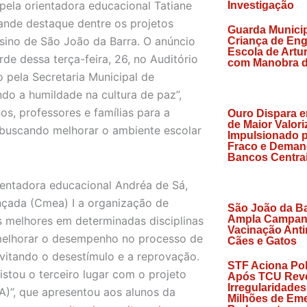
pela orientadora educacional Tatiane
Investigação
rande destaque dentre os projetos
Guarda Municip
nsino de São João da Barra. O anúncio
Criança de En
Escola de Artu
e dessa terça-feira, 26, no Auditório
com Manobra d
o pela Secretaria Municipal de
do a humildade na cultura de paz”,
s, professores e famílias para a
Ouro Dispara 
de Maior Valori
buscando melhorar o ambiente escolar
Impulsionado p
Fraco e Deman
Bancos Centra
ientadora educacional Andréa de Sá,
çada (Cmea) I a organização de
São João da Bar
Ampla Campan
 melhores em determinadas disciplinas
Vacinação Anti
 melhorar o desempenho no processo de
Cães e Gatos
vitando o desestímulo e a reprovação.
STF Aciona Pol
stou o terceiro lugar com o projeto
Após TCU Reve
Irregularidade
A)”, que apresentou aos alunos da
Milhões de Em