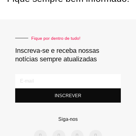
Fique por dentro de tudo!
Inscreva-se e receba nossas
notícias sempre atualizadas
E-
mail
INSCREVER
Siga-nos
F
T
L
Y