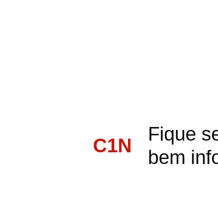
Fique s
C1N
bem inf