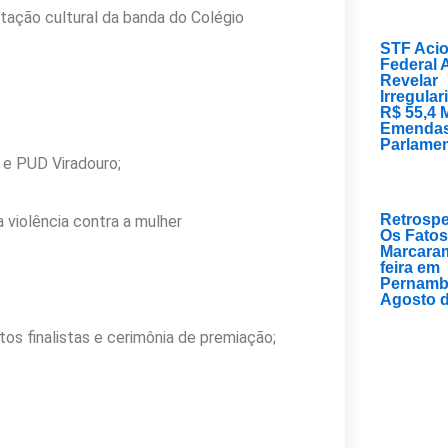
ação cultural da banda do Colégio
STF Acio
Federal
Revelar
Irregula
R$ 55,4 
Emenda
Parlamen
 e PUD Viradouro;
Retrospe
 violência contra a mulher
Os Fatos
Marcaram
feira em
Pernamb
Agosto 
tos finalistas e cerimônia de premiação;