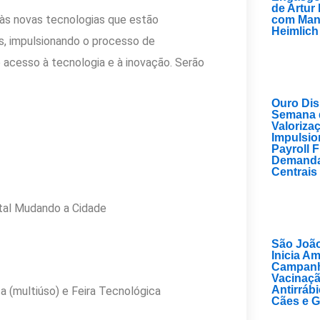
de Artur
às novas tecnologias que estão
com Man
Heimlich
s, impulsionando o processo de
 acesso à tecnologia e à inovação. Serão
Ouro Di
Semana 
Valoriza
Impulsio
Payroll 
Demanda
Centrais
ital Mudando a Cidade
São João
Inicia A
Campanh
Vacinaç
Antirráb
a (multiúso) e Feira Tecnológica
Cães e G