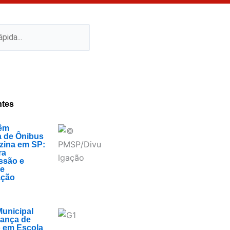
ntes
êm
a de Ônibus
zina em SP:
ra
ssão e
de
ação
unicipal
iança de
 em Escola