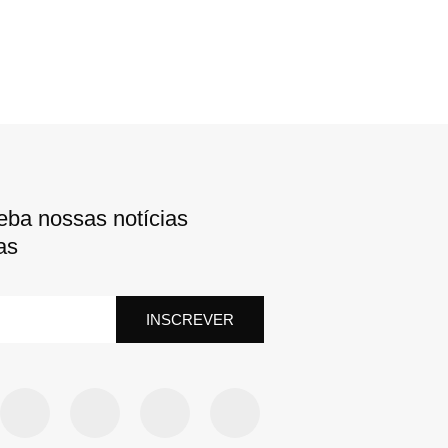
eba nossas notícias
as
INSCREVER
F
T
L
Y