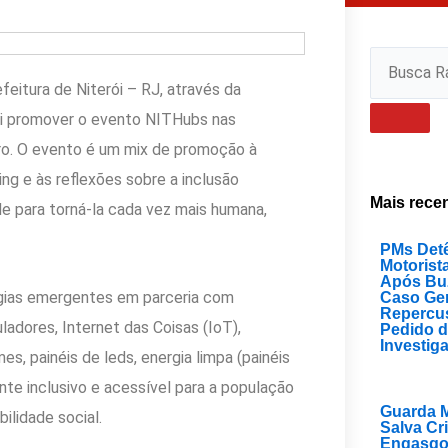
Search
feitura de Niterói – RJ, através da
vai promover o evento NITHubs nas
ro. O evento é um mix de promoção à
ng e às reflexões sobre a inclusão
Mais rece
e para torná-la cada vez mais humana,
PMs Det
Motorist
Após Bu
ogias emergentes em parceria com
Caso Ge
Repercu
ladores, Internet das Coisas (IoT),
Pedido 
Investig
mes, painéis de leds, energia limpa (painéis
nte inclusivo e acessível para a população
Guarda M
bilidade social.
Salva Cr
Engasgo