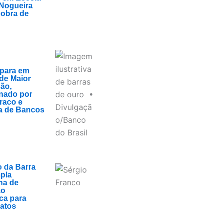
 Nogueira
obra de
spara em
de Maior
ção,
nado por
Fraco e
 de Bancos
 da Barra
mpla
a de
ão
ica para
atos