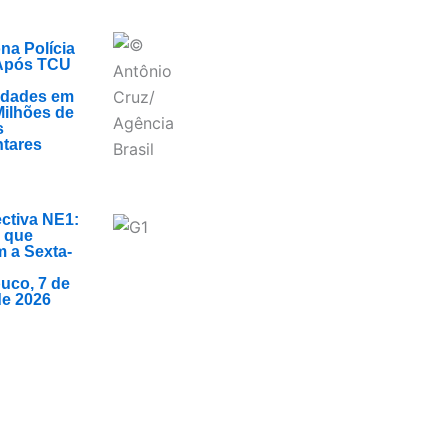
na Polícia
 Após TCU
ridades em
Milhões de
s
tares
ctiva NE1:
 que
 a Sexta-
uco, 7 de
de 2026