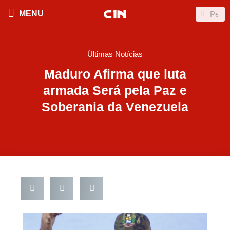
Ir
Search
Search
MENU
para
o
conteúdo
Últimas Notícias
Maduro Afirma que luta
armada Será pela Paz e
Soberania da Venezuela