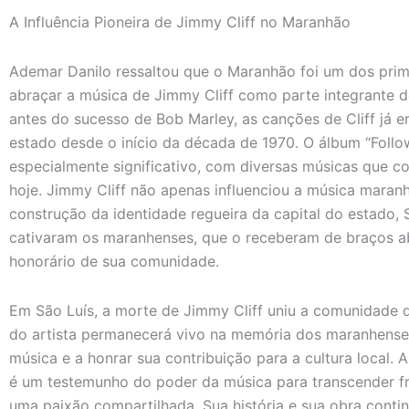
A Influência Pioneira de Jimmy Cliff no Maranhão
Ademar Danilo ressaltou que o Maranhão foi um dos prim
abraçar a música de Jimmy Cliff como parte integrante d
antes do sucesso de Bob Marley, as canções de Cliff já 
estado desde o início da década de 1970. O álbum “Foll
especialmente significativo, com diversas músicas que co
hoje. Jimmy Cliff não apenas influenciou a música maran
construção da identidade regueira da capital do estado, 
cativaram os maranhenses, que o receberam de braços 
honorário de sua comunidade.
Em São Luís, a morte de Jimmy Cliff uniu a comunidade d
do artista permanecerá vivo na memória dos maranhenses
música e a honrar sua contribuição para a cultura local. 
é um testemunho do poder da música para transcender fr
uma paixão compartilhada. Sua história e sua obra contin