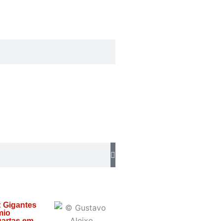
: Gigantes
mio
artas em