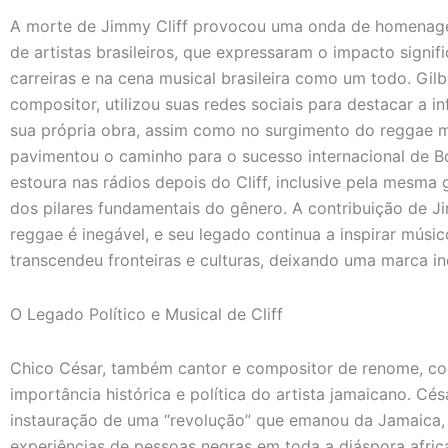
A morte de Jimmy Cliff provocou uma onda de homenage
de artistas brasileiros, que expressaram o impacto signi
carreiras e na cena musical brasileira como um todo. Gil
compositor, utilizou suas redes sociais para destacar a in
sua própria obra, assim como no surgimento do reggae mo
pavimentou o caminho para o sucesso internacional de B
estoura nas rádios depois do Cliff, inclusive pela mesma
dos pilares fundamentais do gênero. A contribuição de J
reggae é inegável, e seu legado continua a inspirar mús
transcendeu fronteiras e culturas, deixando uma marca ind
O Legado Político e Musical de Cliff
Chico César, também cantor e compositor de renome, co
importância histórica e política do artista jamaicano. Cés
instauração de uma “revolução” que emanou da Jamaica,
experiências de pessoas negras em toda a diáspora afri