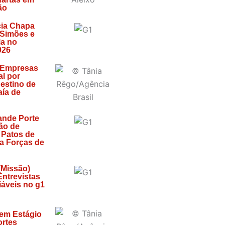
ão
ia Chapa
 Simões e
la no
026
 Empresas
l por
estino de
ía de
ande Porte
ão de
 Patos de
za Forças de
(Missão)
 Entrevistas
áveis no g1
 em Estágio
ortes