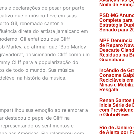
Noite de Emoç
ns e declarações de pesar por parte
ficativo que o músico teve em suas
PSD-MG Anunc
Completa para
berto Gil, renomado cantor e
Estratégia Dup
Senado para 2
fluência direta do artista jamaicano em
derno. Gil enfatizou que Cliff
MPF Denuncia
de Reparo Nava
ob Marley, ao afirmar que “Bob Marley
Descarte Cland
 gravadora”, posicionando Cliff como um
Resíduos na Ba
Guanabara
immy Cliff para a popularização do
icos de todo o mundo. Sua música
Incêndio de Gr
Consome Galp
elével na história da música.
Recicláveis em
Minas e Mobili
Resgate
Renan Santos 
Inicia Série de
mpartilhou sua emoção ao relembrar a
com Presidenci
e GloboNews
ar destacou o papel de Cliff na
 representando os sentimentos e
Rio de Janeiro
de Alerta por F
cana nas Américas. Ele relembrou com