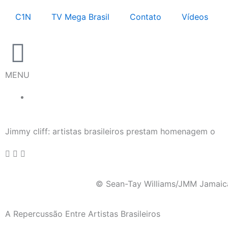
Ir
C1N
TV Mega Brasil
Contato
Vídeos
para
o
conteúdo
MENU
Jimmy cliff: artistas brasileiros prestam homenagem o
© Sean-Tay Williams/JMM Jamai
A Repercussão Entre Artistas Brasileiros