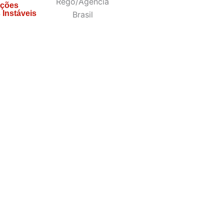
ições
 Instáveis