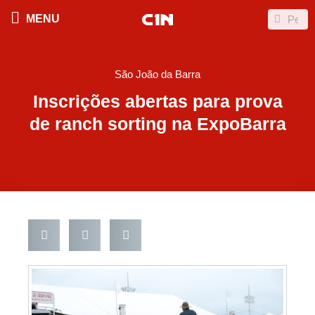
Ir
Search
Search
MENU
para
o
conteúdo
São João da Barra
Inscrições abertas para prova
de ranch sorting na ExpoBarra