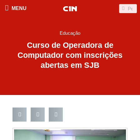
Ir
Search
Search
MENU
para
o
conteúdo
Educação
Curso de Operadora de
Computador com inscrições
abertas em SJB