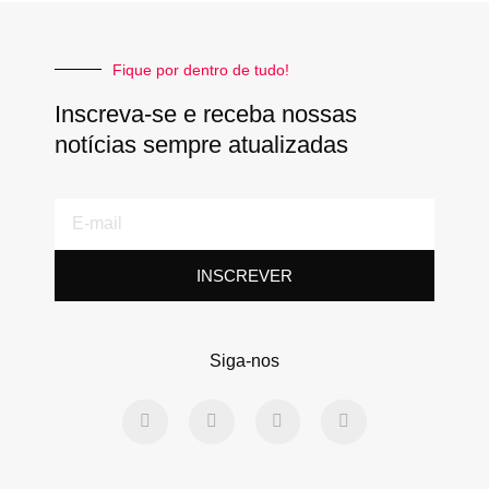
Fique por dentro de tudo!
Inscreva-se e receba nossas
notícias sempre atualizadas
E-
mail
INSCREVER
Siga-nos
F
T
L
Y
a
w
i
o
c
i
n
u
e
t
k
t
b
t
e
u