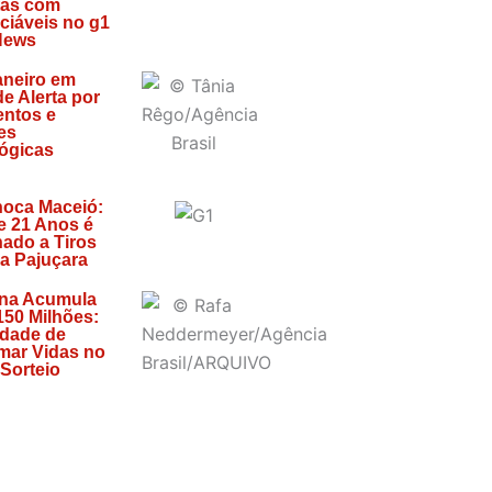
tas com
ciáveis no g1
News
aneiro em
de Alerta por
entos e
es
ógicas
s
hoca Maceió:
e 21 Anos é
ado a Tiros
da Pajuçara
na Acumula
150 Milhões:
idade de
mar Vidas no
Sorteio