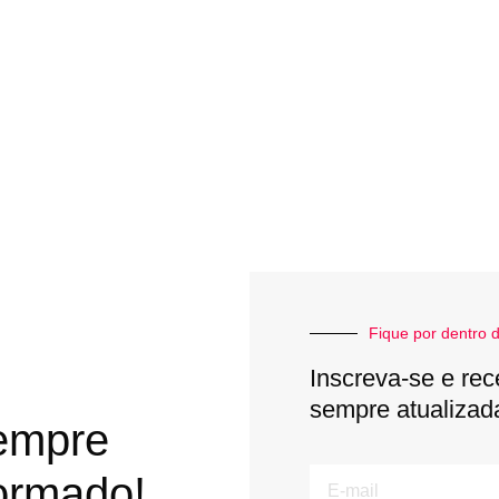
Fique por dentro d
Inscreva-se e rec
sempre atualizad
empre
E-
ormado!