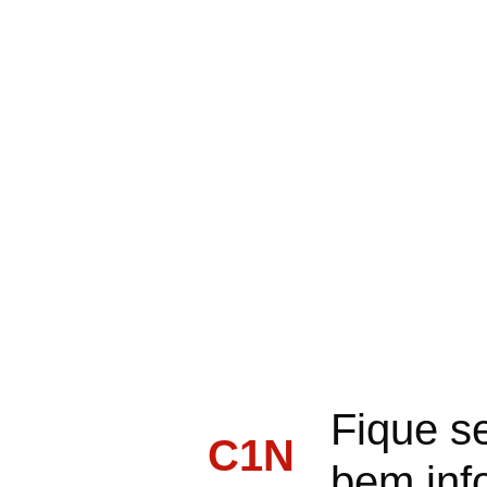
Fique s
C1N
bem inf