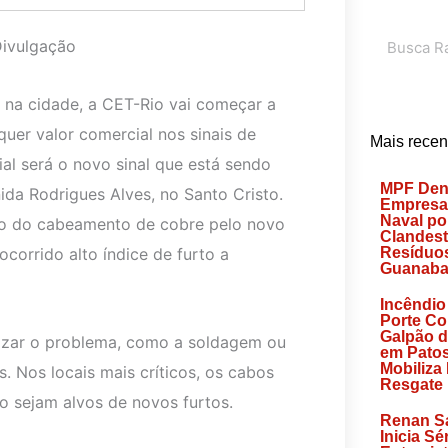
Search
Divulgação
 na cidade, a CET-Rio vai começar a
uer valor comercial nos sinais de
Mais recen
ial será o novo sinal que está sendo
MPF Den
ida Rodrigues Alves, no Santo Cristo.
Empresa
Naval po
ção do cabeamento de cobre pelo novo
Clandest
corrido alto índice de furto a
Resíduos
Guanaba
Incêndio
Porte C
Galpão d
nizar o problema, como a soldagem ou
em Patos
Mobiliza
 Nos locais mais críticos, os cabos
Resgate
o sejam alvos de novos furtos.
Renan Sa
Inicia Sé