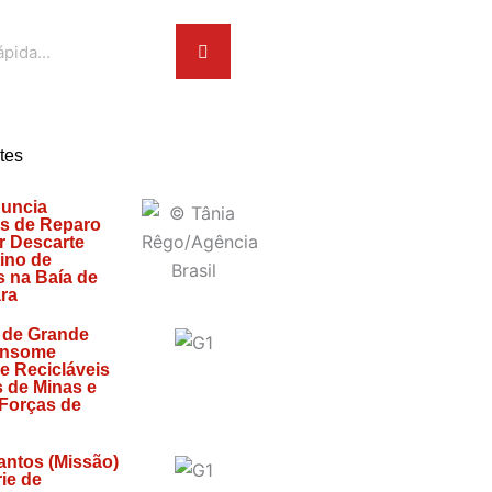
tes
uncia
s de Reparo
r Descarte
ino de
 na Baía de
ra
 de Grande
onsome
e Recicláveis
 de Minas e
 Forças de
ntos (Missão)
rie de