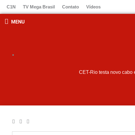
Ir
C1N
TV Mega Brasil
Contato
Vídeos
para
o
MENU
conteúdo
CET-Rio testa novo cabo el