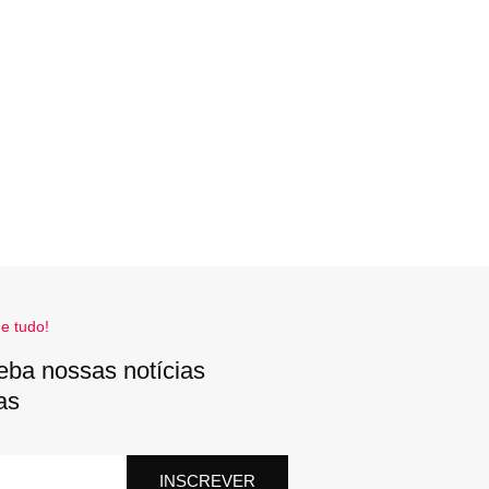
e tudo!
eba nossas notícias
as
INSCREVER