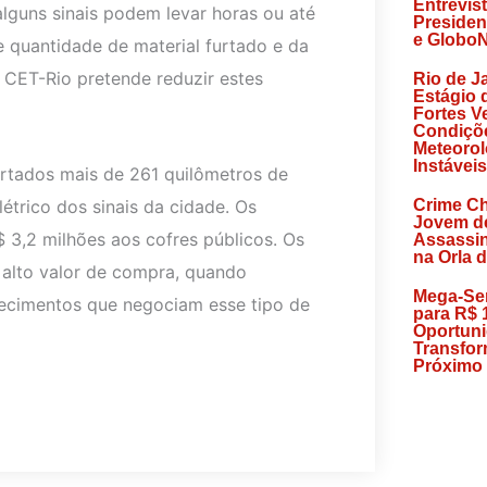
Entrevis
guns sinais podem levar horas ou até
Presiden
e Globo
 quantidade de material furtado e da
 CET-Rio pretende reduzir estes
Rio de J
Estágio 
Fortes V
Condiçõ
Meteorol
Instávei
furtados mais de 261 quilômetros de
étrico dos sinais da cidade. Os
Crime C
Jovem d
3,2 milhões aos cofres públicos. Os
Assassin
na Orla 
 alto valor de compra, quando
Mega-Se
lecimentos que negociam esse tipo de
para R$ 
Oportun
Transfor
Próximo 