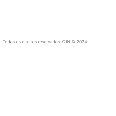
Todos os direitos reservados. C1N © 2024
C1N
Início
Últimas Notícias
Campos dos Goytacazes
São João da Barra
Saúde