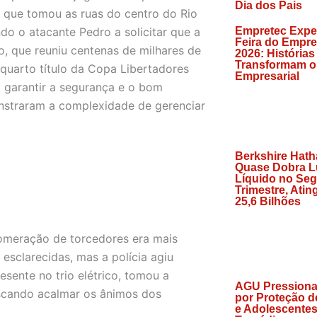
Dia dos Pais
a que tomou as ruas do centro do Rio
ando o atacante Pedro a solicitar que a
Empretec Expe
Feira do Empr
, que reuniu centenas de milhares de
2026: Histórias
Transformam o
quarto título da Copa Libertadores
Empresarial
a garantir a segurança e o bom
straram a complexidade de gerenciar
Berkshire Hat
Quase Dobra L
Líquido no Se
Trimestre, Ati
25,6 Bilhões
glomeração de torcedores era mais
esclarecidas, mas a polícia agiu
esente no trio elétrico, tomou a
AGU Pressiona
uscando acalmar os ânimos dos
por Proteção d
e Adolescente