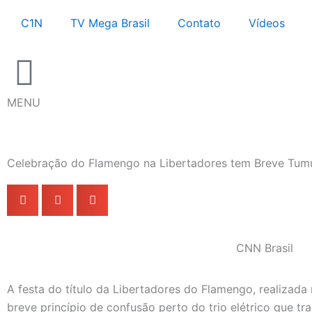
Ir
C1N
TV Mega Brasil
Contato
Vídeos
para
o
conteúdo
MENU
Celebração do Flamengo na Libertadores tem Breve Tumul
CNN Brasil
A festa do título da Libertadores do Flamengo, realizad
breve princípio de confusão perto do trio elétrico que t