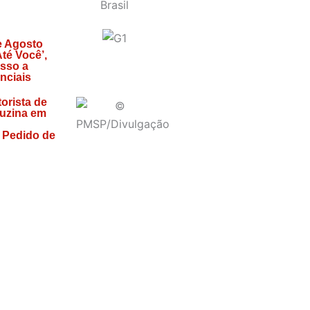
 Agosto
té Você’,
sso a
nciais
orista de
uzina em
 Pedido de