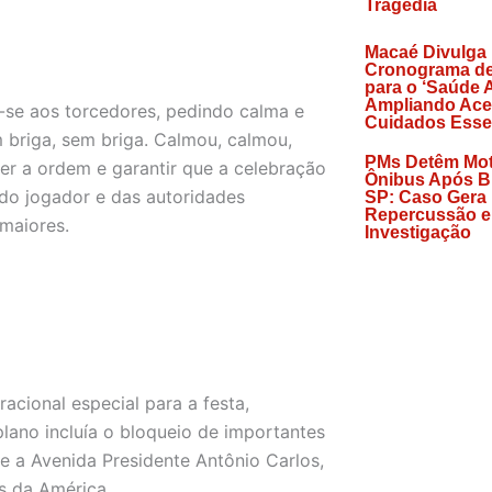
Tragédia
Macaé Divulga
Cronograma de
para o ‘Saúde A
Ampliando Ace
iu-se aos torcedores, pedindo calma e
Cuidados Esse
 briga, sem briga. Calmou, calmou,
PMs Detêm Mot
er a ordem e garantir que a celebração
Ônibus Após B
 do jogador e das autoridades
SP: Caso Gera
Repercussão e
maiores.
Investigação
acional especial para a festa,
lano incluía o bloqueio de importantes
e a Avenida Presidente Antônio Carlos,
s da América.