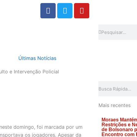
F
T
Y
a
w
o
c
i
u
e
t
t
Search
Search
b
t
u
o
e
b
o
r
e
Últimas Notícias
k
to e Intervenção Policial
Search
Mais recentes
Moraes Manté
Restrições e N
a neste domingo, foi marcada por um
de Bolsonaro 
ransportava os jogadores. Apesar da
Encontro com 