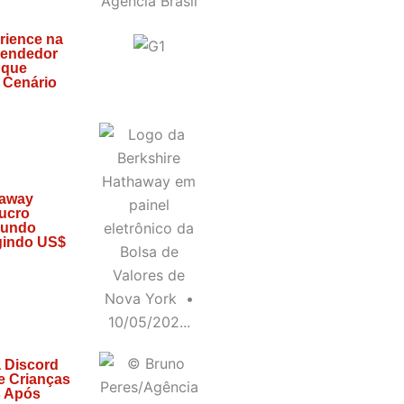
rience na
eendedor
 que
 Cenário
haway
ucro
gundo
ngindo US$
 Discord
e Crianças
s Após