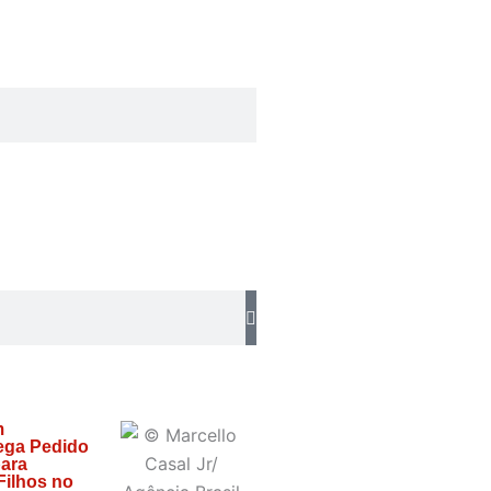
m
ega Pedido
para
Filhos no