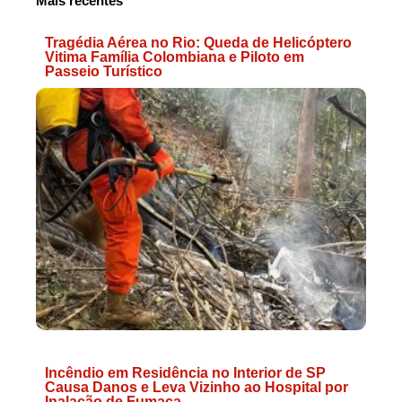
Mais recentes
Tragédia Aérea no Rio: Queda de Helicóptero
Vitima Família Colombiana e Piloto em
Passeio Turístico
Incêndio em Residência no Interior de SP
Causa Danos e Leva Vizinho ao Hospital por
Inalação de Fumaça