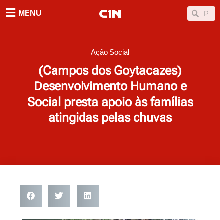
Ir
Searc
Search
MENU
para
o
conteúdo
Ação Social
(Campos dos Goytacazes)
Desenvolvimento Humano e
Social presta apoio às famílias
atingidas pelas chuvas