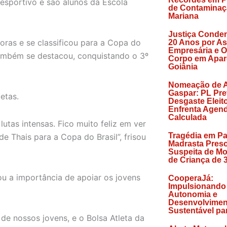
esportivo e são alunos da Escola
de Contaminaç
Mariana
Justiça Conde
doras e se classificou para a Copa do
20 Anos por As
Empresária e O
também se destacou, conquistando o 3º
Corpo em Apar
Goiânia
Nomeação de A
Gaspar: PL Pre
etas.
Desgaste Eleito
Enfrenta Agen
Calculada
lutas intensas. Fico muito feliz em ver
Tragédia em Pa
de Thais para a Copa do Brasil”, frisou
Madrasta Pres
Suspeita de Mo
de Criança de 
tou a importância de apoiar os jovens
CooperaJá:
Impulsionando
Autonomia e
Desenvolvimen
Sustentável pa
 de nossos jovens, e o Bolsa Atleta da