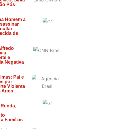
ão Pós-
na Homem a
sassinar
cultar
ecida de
lfredo
viu
ral e
da Negativa
lmas: Pai e
os por
rte Violenta
3 Anos
 Renda,
to
ra Famílias