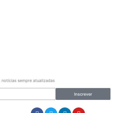
 notícias sempre atualizadas
Inscrever
F
T
L
Y