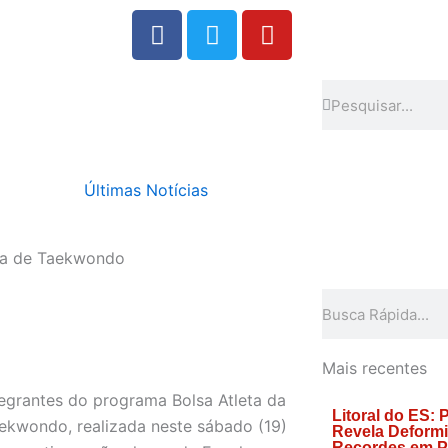
F
T
Y
a
w
o
c
i
u
e
t
t
Search
Search
b
t
u
o
e
b
o
r
e
Últimas Notícias
k
ca de Taekwondo
Search
Mais recentes
tegrantes do programa Bolsa Atleta da
Litoral do ES:
aekwondo, realizada neste sábado (19)
Revela Deform
Recordes em Pe