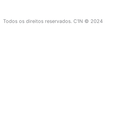
Todos os direitos reservados. C1N © 2024
C1N
Início
Últimas Notícias
Campos dos Goytacazes
São João da Barra
Saúde
Social
Quissamã