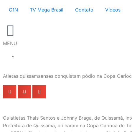
Ir
C1N
TV Mega Brasil
Contato
Vídeos
para
o
conteúdo
MENU
Atletas quissamaenses conquistam pódio na Copa Cario
Os atletas Thais Santos e Johnny Braga, de Quissamã, in
Prefeitura de Quissamã, brilharam na Copa Carioca de T