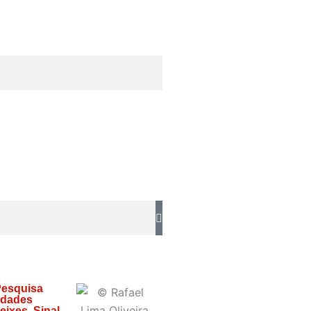
 Pesquisa
idades
ixes, Sinal